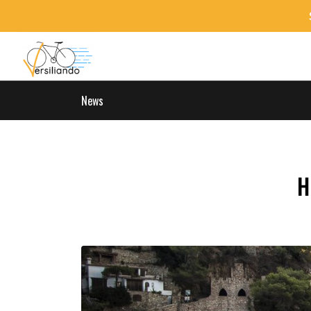
News
H